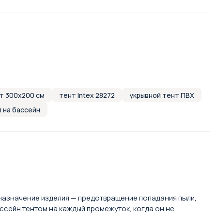
т 300х200 см
тент Intex 28272
укрывной тент ПВХ
 на бассейн
 назначение изделия — предотвращение попадания пыли,
ассейн тентом на каждый промежуток, когда он не