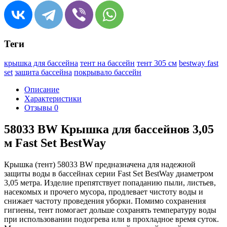
Теги
крышка для бассейна
тент на бассейн
тент 305 см
bestway fast
set
защита бассейна
покрывало бассейн
Описание
Характеристики
Отзывы
0
58033 BW Крышка для бассейнов 3,05
м Fast Set BestWay
Крышка (тент) 58033 BW предназначена для надежной
защиты воды в бассейнах серии Fast Set BestWay диаметром
3,05 метра. Изделие препятствует попаданию пыли, листьев,
насекомых и прочего мусора, продлевает чистоту воды и
снижает частоту проведения уборки. Помимо сохранения
гигиены, тент помогает дольше сохранять температуру воды
при использовании подогрева или в прохладное время суток.