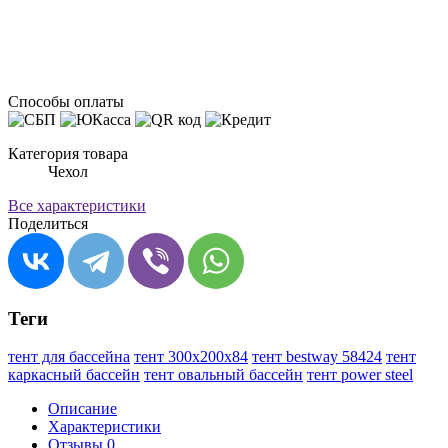
Способы оплаты
Категория товара
Чехол
Все характеристики
Поделиться
Теги
тент для бассейна
тент 300х200х84
тент bestway 58424
тент
каркасный бассейн
тент овальный бассейн
тент power steel
Описание
Характеристики
Отзывы
0