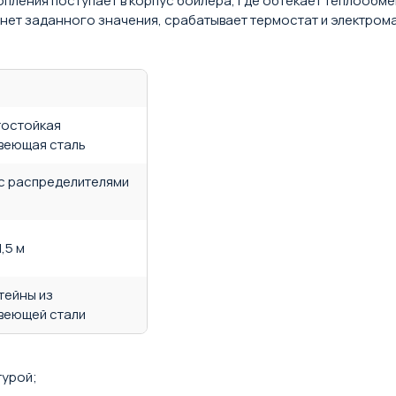
опления поступает в корпус бойлера, где обтекает теплообме
гнет заданного значения, срабатывает термостат и электром
тостойкая
веющая сталь
, с распределителями
а
1,5 м
тейны из
веющей стали
турой;