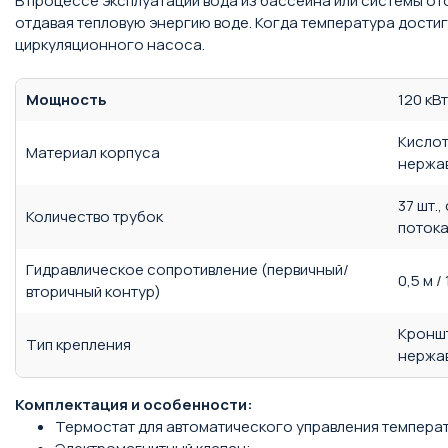
В процессе эксплуатации вода из бассейна или системы от
отдавая тепловую энергию воде. Когда температура дости
циркуляционного насоса.
Мощность
120 кВт
Кисло
Материал корпуса
нержа
37 шт.
Количество трубок
поток
Гидравлическое сопротивление (первичный/
0,5 м / 
вторичный контур)
Кронш
Тип крепления
нержа
Комплектация и особенности:
Термостат для автоматического управления темпера