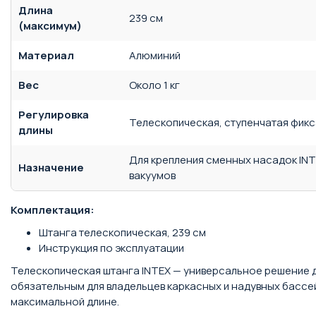
Длина
239 см
(максимум)
Материал
Алюминий
Вес
Около 1 кг
Регулировка
Телескопическая, ступенчатая фик
длины
Для крепления сменных насадок INTE
Назначение
вакуумов
Комплектация:
Штанга телескопическая, 239 см
Инструкция по эксплуатации
Телескопическая штанга INTEX — универсальное решение д
обязательным для владельцев каркасных и надувных бассе
максимальной длине.