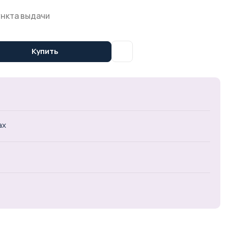
ункта выдачи
Купить
ах