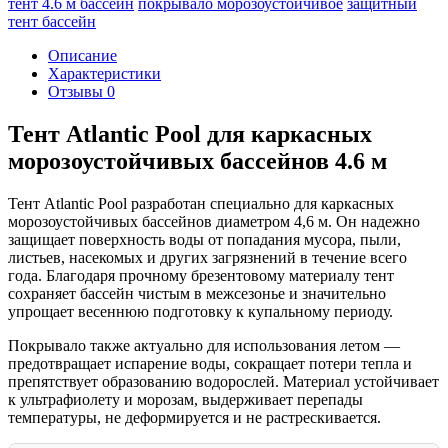
тент 4.6 м бассейн
покрывало морозоустойчивое
защитный
тент бассейн
Описание
Характеристики
Отзывы
0
Тент Atlantic Pool для каркасных
морозоустойчивых бассейнов 4.6 м
Тент Atlantic Pool разработан специально для каркасных
морозоустойчивых бассейнов диаметром 4,6 м. Он надежно
защищает поверхность воды от попадания мусора, пыли,
листьев, насекомых и других загрязнений в течение всего
года. Благодаря прочному брезентовому материалу тент
сохраняет бассейн чистым в межсезонье и значительно
упрощает весеннюю подготовку к купальному периоду.
Покрывало также актуально для использования летом —
предотвращает испарение воды, сокращает потери тепла и
препятствует образованию водорослей. Материал устойчивает
к ультрафиолету и морозам, выдерживает перепады
температуры, не деформируется и не растрескивается.