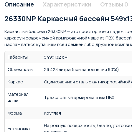
Описание
Характеристики
Отзывы
0
26330NP Каркасный бассейн 549х13
Каркасный бассейн 26330NP — это просторное и надежное
каркасу и современной армированной чаше из ПВХ, бассей
наслаждаться купанием всей семьей либо дружной компани
Габариты
549х132 см
Объём воды
26 423 литра (при заполнении 90%)
Каркас
Оцинкованная сталь с антикоррозийной
Материал
Трёхслойный армированный ПВХ
чаши
Форма
Круглая
На ровную поверхность, без подготовки
Установка
основания