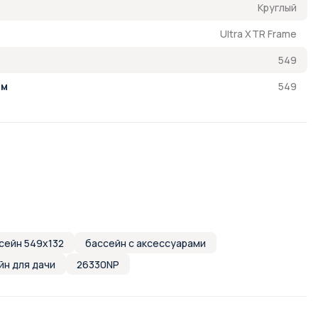
Круглый
Ultra XTR Frame
549
549
см
сейн 549х132
бассейн с аксессуарами
йн для дачи
26330NP