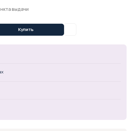
ункта выдачи
Купить
ах