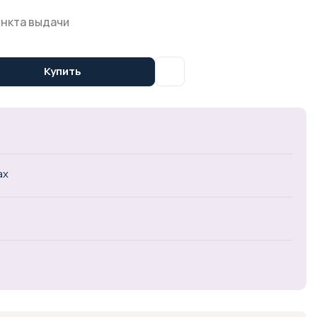
ункта выдачи
Купить
ах