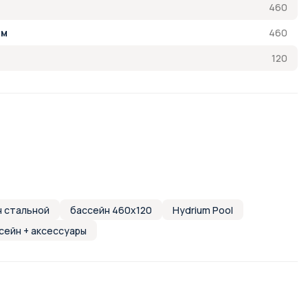
460
460
см
120
н стальной
бассейн 460x120
Hydrium Pool
сейн + аксессуары