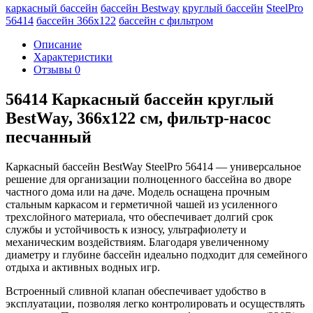
каркасный бассейн
бассейн Bestway
круглый бассейн
SteelPro
56414
бассейн 366х122
бассейн с фильтром
Описание
Характеристики
Отзывы
0
56414 Каркасный бассейн круглый
BestWay, 366х122 см, фильтр-насос
песчанный
Каркасный бассейн BestWay SteelPro 56414 — универсальное
решение для организации полноценного бассейна во дворе
частного дома или на даче. Модель оснащена прочным
стальным каркасом и герметичной чашей из усиленного
трехслойного материала, что обеспечивает долгий срок
службы и устойчивость к износу, ультрафиолету и
механическим воздействиям. Благодаря увеличенному
диаметру и глубине бассейн идеально подходит для семейного
отдыха и активных водных игр.
Встроенный сливной клапан обеспечивает удобство в
эксплуатации, позволяя легко контролировать и осуществлять