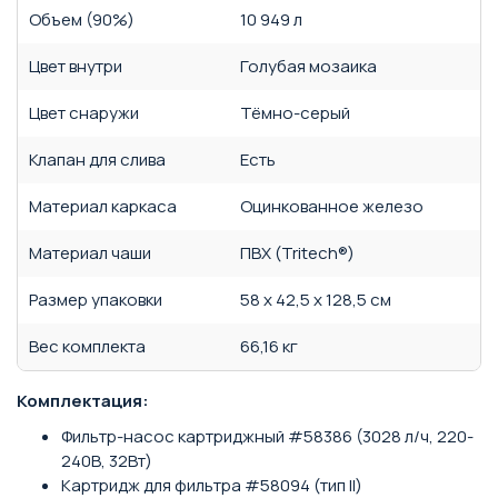
Объем (90%)
10 949 л
Цвет внутри
Голубая мозаика
Цвет снаружи
Тёмно-серый
Клапан для слива
Есть
Материал каркаса
Оцинкованное железо
Материал чаши
ПВХ (Tritech®)
Размер упаковки
58 х 42,5 х 128,5 см
Вес комплекта
66,16 кг
Комплектация:
Фильтр-насос картриджный #58386 (3028 л/ч, 220-
240В, 32Вт)
Картридж для фильтра #58094 (тип II)