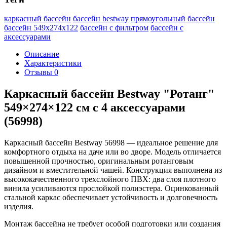
каркасный бассейн
бассейн bestway
прямоугольный бассейн
бассейн 549х274х122
бассейн с фильтром
бассейн с
аксессуарами
Описание
Характеристики
Отзывы
0
Каркасный бассейн Bestway "Ротанг"
549×274×122 см с 4 аксессуарами
(56998)
Каркасный бассейн Bestway 56998 — идеальное решение для
комфортного отдыха на даче или во дворе. Модель отличается
повышенной прочностью, оригинальным ротанговым
дизайном и вместительной чашей. Конструкция выполнена из
высококачественного трехслойного ПВХ: два слоя плотного
винила усиливаются прослойкой полиэстера. Оцинкованный
стальной каркас обеспечивает устойчивость и долговечность
изделия.
Монтаж бассейна не требует особой подготовки или создания