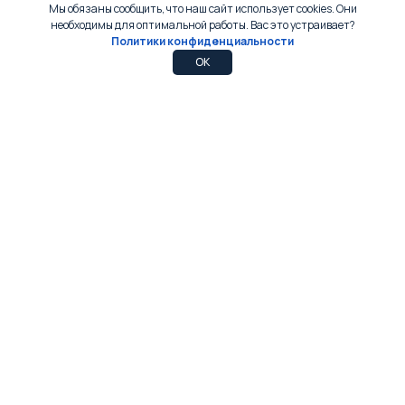
Мы обязаны сообщить, что наш сайт использует cookies. Они
необходимы для оптимальной работы. Вас это устраивает?
Политики конфиденциальности
0
0
OK