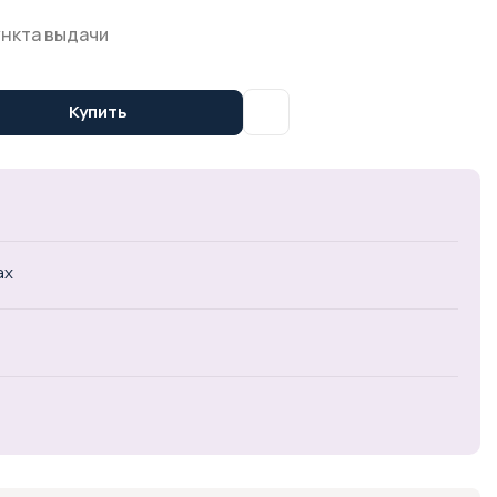
ункта выдачи
Купить
ах