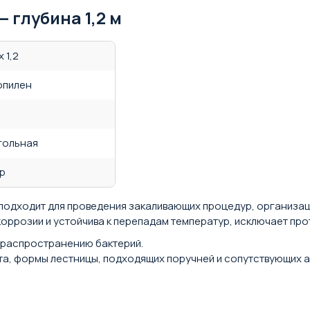
— глубина 1,2 м
x 1,2
опилен
гольная
р
но подходит для проведения закаливающих процедур, организа
оррозии и устойчива к перепадам температур, исключает про
т распространению бактерий.
а, формы лестницы, подходящих поручней и сопутствующих 