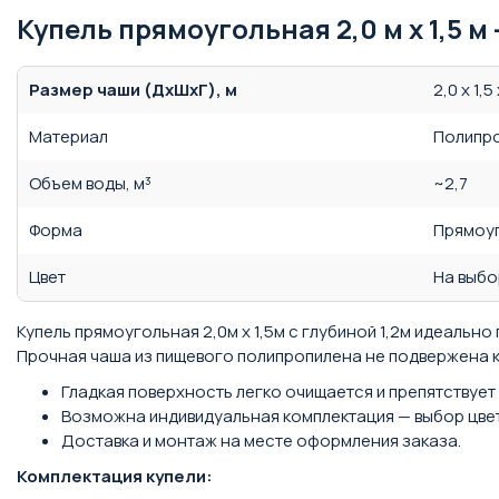
Купель прямоугольная 2,0 м x 1,5 м 
Размер чаши (ДхШхГ), м
2,0 x 1,5 
Материал
Полипр
Объем воды, м³
~2,7
Форма
Прямоу
Цвет
На выбо
Купель прямоугольная 2,0м x 1,5м с глубиной 1,2м идеаль
Прочная чаша из пищевого полипропилена не подвержена к
Гладкая поверхность легко очищается и препятствуе
Возможна индивидуальная комплектация — выбор цвет
Доставка и монтаж на месте оформления заказа.
Комплектация купели: