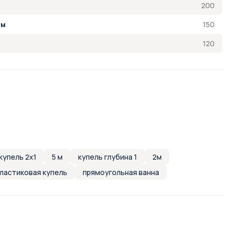
200
150
см
120
купель 2х1
5 м
купель глубина 1
2м
ластиковая купель
прямоугольная ванна