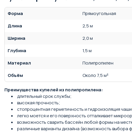
Форма
Прямоугольная
Длина
2,5 м
Ширина
2,0 м
Глубина
1,5 м
Материал
Полипропилен
Объём
Около 7,5 м³
Преимущества купелей из полипропилена:
длительный срок службы;
высокая прочность;
стопроцентная герметичность и гидроизоляция чаши
легко моется и его поверхность отталкивает микроо
возможность сварить бассейн любой формы на месте
различные варианты дизайна (возможность выбора фор