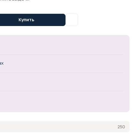
Купить
ах
250