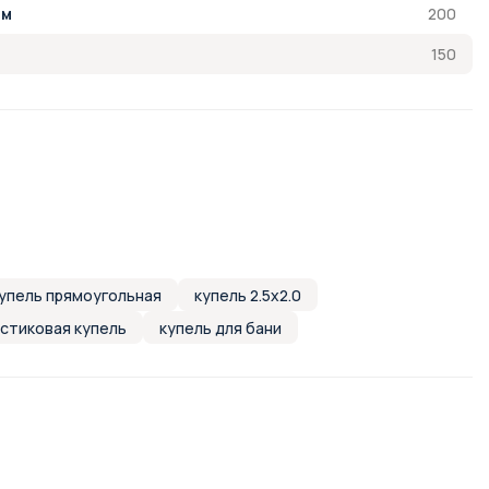
200
см
150
упель прямоугольная
купель 2.5х2.0
стиковая купель
купель для бани