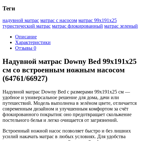
Теги
надувной матрас
матрас с насосом
матрас 99х191х25
туристический матрас
матрас флокированный
матрас зеленый
Описание
Характеристики
Отзывы
0
Надувной матрас Downy Bed 99х191х25
см со встроенным ножным насосом
(64761/66927)
Надувной матрас Downy Bed с размерами 99х191х25 см —
удобное и универсальное решение для дома, дачи или
путешествий. Модель выполнена в зелёном цвете, отличается
современным дизайном и улучшенным комфортом за счёт
флокированного покрытия: оно предотвращает скольжение
постельного белья и легко очищается от загрязнений.
Встроенный ножной насос позволяет быстро и без лишних
усилий накачать матрас в любых условиях. Для удобства