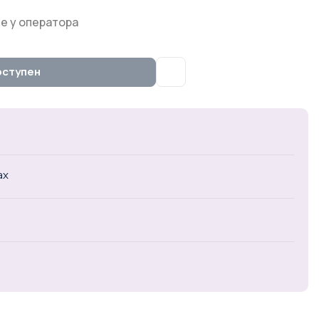
е у оператора
оступен
ах