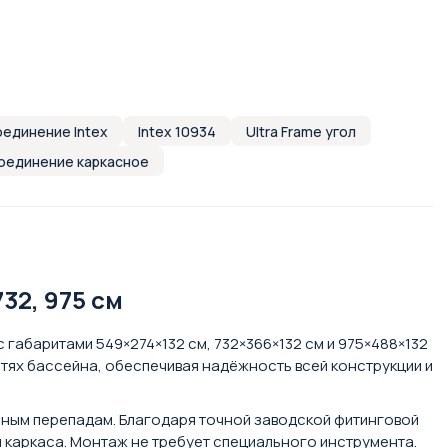
оединение Intex
Intex 10934
Ultra Frame угол
оединение каркасное
32, 975 см
 габаритами 549×274×132 см, 732×366×132 см и 975×488×132
стях бассейна, обеспечивая надёжность всей конструкции и
рным перепадам. Благодаря точной заводской фитинговой
 каркаса. Монтаж не требует специального инструмента.