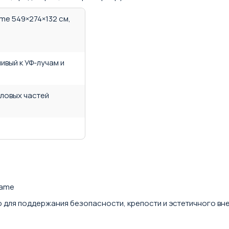
ame 549×274×132 см,
ивый к УФ-лучам и
ловых частей
rame
для поддержания безопасности, крепости и эстетичного внеш